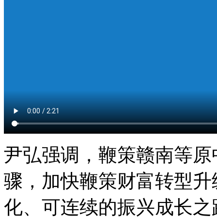
尹弘强调，鞭策赣南等原
骤，加快鞭策财富转型升
化、可连续的振兴成长之