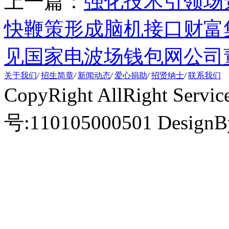
上一篇：
强化技术引领场
快鞭策形成脑机接口财富
见国家电波场钱包网公司
关于我们
/
招生简章
/
新闻动态
/
爱心捐助
/
招贤纳士
/
联系我们
CopyRight AllRight Ser
号:110105000501 Design