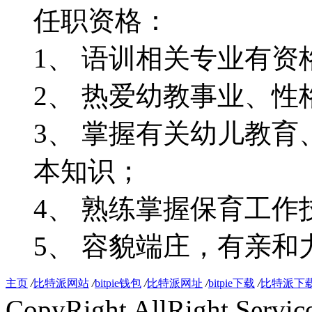
任职资格：
1、 语训相关专业有
2、 热爱幼教事业、
3、 掌握有关幼儿教
本知识；
4、 熟练掌握保育工
5、 容貌端庄，有亲和
主页
/
比特派网站
/
bitpie钱包
/
比特派网址
/
bitpie下载
/
比特派下
CopyRight AllRight Ser