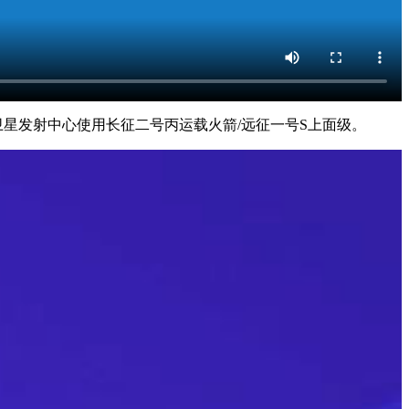
卫星发射中心使用长征二号丙运载火箭/远征一号S上面级。