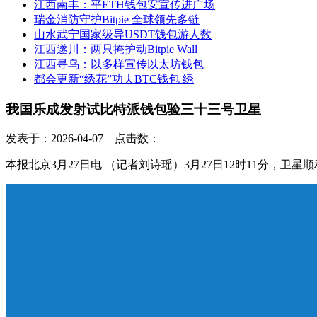
江西南丰：平ETH钱包安宣传进广场
瑞金消防守护Bitpie 全球领先多链
山水武宁国家级导USDT钱包游人数
江西遂川：两只掩护动Bitpie Wall
江西寻乌：以多样宣传以太坊钱包
都会更新“绣花”功夫BTC钱包 绣
我国乐成发射试比特派钱包验三十三号卫星
发表于：2026-04-07 点击数：
本报北京3月27日电 （记者刘诗瑶）3月27日12时11分，卫