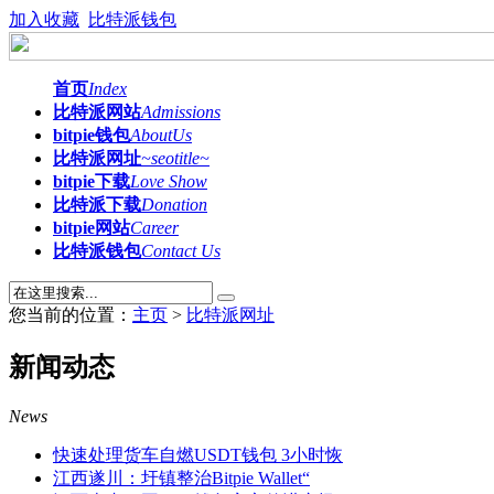
加入收藏
比特派钱包
首页
Index
比特派网站
Admissions
bitpie钱包
AboutUs
比特派网址
~seotitle~
bitpie下载
Love Show
比特派下载
Donation
bitpie网站
Career
比特派钱包
Contact Us
您当前的位置：
主页
>
比特派网址
新闻动态
News
快速处理货车自燃USDT钱包 3小时恢
江西遂川：圩镇整治Bitpie Wallet“